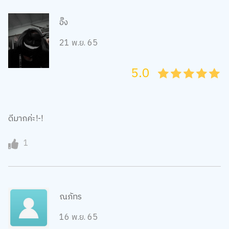
อิ๊ง
21 พ.ย. 65
5.0
05
1
15
2
25
3
35
4
45
5
ดีมากค่ะ!-!
1
ณภัทร
16 พ.ย. 65