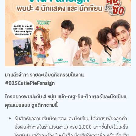
มาแล้วจ้าาา รายละเอียดกิจกรรมในงาน
#B2SCutiePieFansign
ใครอยากพบปะกับ 4 หนุ่ม แม้ก-ณฐ-ยิม-ติวเตอร์และนักเขียน
คุณแบมแบม ดูกติกาตามนี้
รับสิทธิ์ขอลายเซ็นนักแสดงและนักเขียน ได้ง่ายๆเพียงลูกค้า
ซื้อสินค้าภายในร้าน(วันงาน) ครบ 1,000 บาทขึ้นไป/ใบเสร็จ
โดยในใบเสร็จจะต้องมี หนังสือ นิ่งเฮียก็หาว่าซื่อ หรือ ดื้อเฮีย