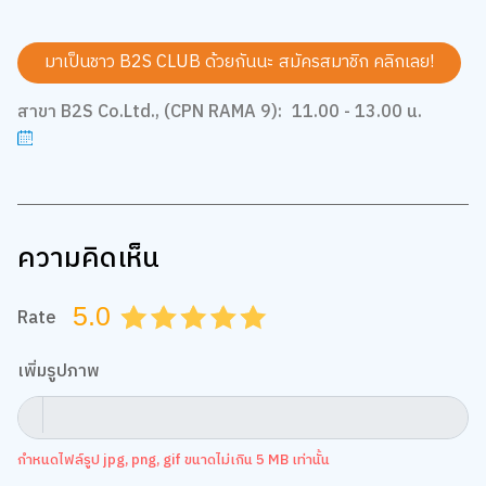
มาเป็นชาว B2S CLUB ด้วยกันนะ สมัครสมาชิก
คลิกเลย!
สาขา B2S Co.Ltd., (CPN RAMA 9):
11.00 - 13.00 น.
ความคิดเห็น
5.0
Rate
0.5
1.0
1.5
2.0
2.5
3.0
3.5
4.0
4.5
5.0
เพิ่มรูปภาพ
กำหนดไฟล์รูป jpg, png, gif ขนาดไม่เกิน 5 MB เท่านั้น