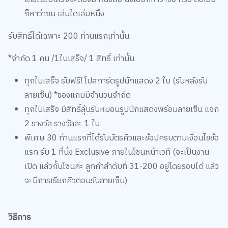
ก็หาว่าซน เล่มใดเล่มหนึ่ง
รับสิทธิ์ได้เฉพาะ 200 ท่านแรกเท่านั้น
*จำกัด 1 คน /1ใบเสร็จ/ 1 สิทธิ์ เท่านั้น
ทุกใบเสร็จ รับฟรี! โปสการ์ดรูปนักแสดง 2 ใบ (รับหลังรับ
ลายเซ็น) *ของแถมมีจำนวนจำกัด
ทุกใบเสร็จ มีสิทธิ์ลุ้นรับหมอนรูปนักแสดงพร้อมลายเซ็น แจก
2 รางวัล รางวัลละ 1 ใบ
พิเศษ 30 ท่านแรกที่ได้รับบัตรคิวและช้อปครบตามเงื่อนไขข้อ
แรก รับ 1 ที่นั่ง Exclusive ภายในโซนหน้าเวที (จะเป็นงาน
เปิด แล้วกั้นโซนค่ะ ลูกค้าลำดับที่ 31-200 อยู่โดยรอบได้ แล้ว
จะมีการเรียกคิวตอนรับลายเซ็น)
วิธีการ