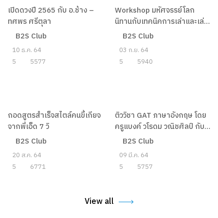
Workshop มหัศจรรย์โลก
นิทานกับเทคนิคการเล่าและเล่น
กับหนังสือ โดยคุณครูใบปอ
B2S Club
03 ก.ย. 64
เปิดดวงปี 2565 กับ อ.ช้าง –
5
5940
ทศพร ศรีตุลา
B2S Club
10 ธ.ค. 64
5
5577
ถอดสูตรสำเร็จสไตล์คนขี้เกียจ
ติววิชา GAT ภาษาอังกฤษ โดย
จากพี่เอ็ด 7 วิ
ครูแบงค์ วโรดม วณิชศิลป์ กับ
โครงการ B2S Smart to U
B2S Club
B2S Club
20 ส.ค. 64
09 มี.ค. 64