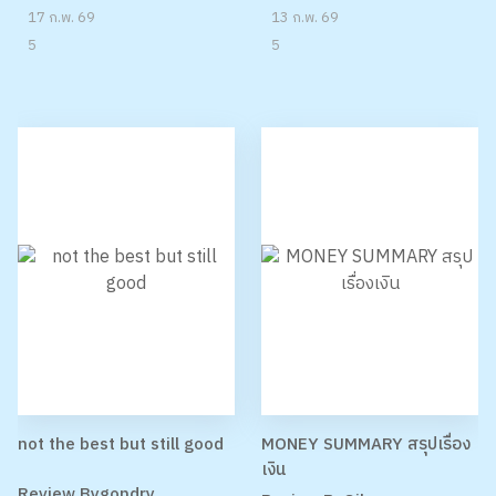
จวบระพีอัสดง
เดนดาว NEVER DIE
Review Byศุภวรรณ
Review Byศุภวรรณ
17 ก.พ. 69
13 ก.พ. 69
5
5