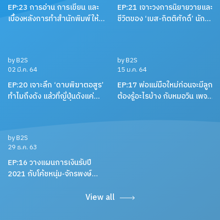
by B2S
by B2S
27 เม.ย. 64
16 มี.ค. 64
EP:23 การอ่าน การเขียน และ
EP:21 เจาะวงการนิยายวายและ
เบื้องหลังการทำสำนักพิมพ์ให้
ชีวิตของ ‘เบส-กิตติศักดิ์’ นัก
อยู่รอด พร้อมหนังสือสือน่าอ่าน
ลงทุน นักเขียน และและนัก
แนะนำ กับหมอเอ้ว ชัชพล
บริหาร
by B2S
by B2S
02 มี.ค. 64
15 ม.ค. 64
EP:20 เจาะลึก ‘ดาบพิฆาตอสูร’
EP:17 พ่อแม่มือใหม่ก่อนจะมีลูก
ทำไมถึงดัง แล้วที่ญี่ปุ่นดังแค่
ต้องรู้อะไรบ้าง กับหมอวิน เพจ
ไหน พร้อมคุยเรื่องมังงะ กับนัท
เลี้ยงลูกตามใจหมอ
คุง-ณัฐพงศ์ ไชยวานิชย์ผล
by B2S
29 ธ.ค. 63
EP:16 วางแผนการเงินรับปี