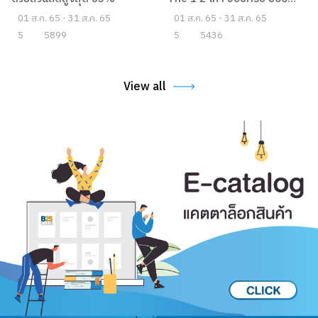
B2S CLUB Member month
สมาชิก B2S CLUB รับคะแนน
ด้วยส่วนลดสูงสุด 65%
The 1 2 เท่า ช้อปครบ 800
บาทขึ้นไปต่อใบเสร็จ
01 ส.ค. 65 - 31 ส.ค. 65
01 ส.ค. 65 - 31 ส.ค. 65
5
5899
5
5436
View all