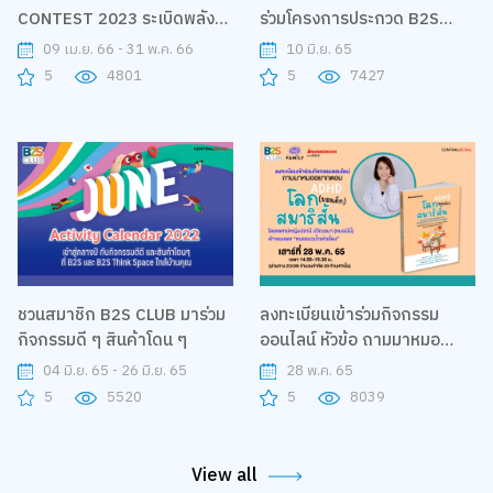
CONTEST 2023 ระเบิดพลัง
ร่วมโครงการประกวด B2S
สร้างสรรค์ผ่านผลงาน Gift
Club VDO Content Creator
09 เม.ย. 66 - 31 พ.ค. 66
10 มิ.ย. 65
Wrapping Set
5
4801
5
7427
ชวนสมาชิก B2S CLUB มาร่วม
ลงทะเบียนเข้าร่วมกิจกรรม
กิจกรรมดี ๆ สินค้าโดน ๆ
ออนไลน์ หัวข้อ ถามมาหมอ
อยากตอบ ตอน ADHA โลก
04 มิ.ย. 65 - 26 มิ.ย. 65
28 พ.ค. 65
(ของเด็ก) สมาธิสั้น กับคุณหมอ
5
5520
5
8039
มีมี่ - แพทย์หญิงปราณี ปวีณ
ชนา เจ้าของเพจ หมอแมวน้ำเล่า
เรื่อง
View all