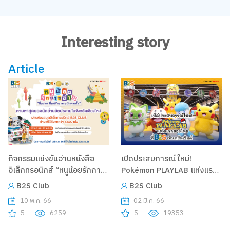
Interesting story
Article
กิจกรรมแข่งขันอ่านหนังสือ
เปิดประสบการณ์ใหม่!
อิเล็กทรอนิกส์ “หนูน้อยรักการ
Pokémon PLAYLAB แห่งแรก
อ่าน ยิ่งอ่าน ยิ่งสร้างแรง
ของไทย ที่บีทูเอส เซ็นทรัลเวิล์ด
B2S Club
B2S Club
บันดาลใจ”
10 พ.ค. 66
02 มี.ค. 66
5
6259
5
19353