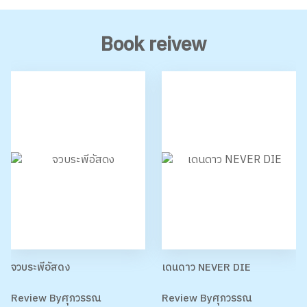
5
6771
5
5757
View all
Book reivew