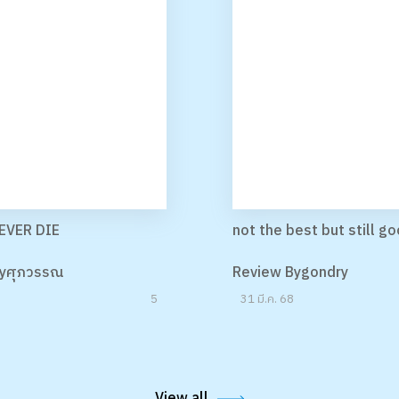
EVER DIE
not the best but still g
Byศุภวรรณ
Review Bygondry
 69
5
31 มี.ค. 68
View all