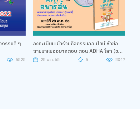
จกรรมดี ๆ
ลงทะเบียนเข้าร่วมกิจกรรมออนไลน์ หัวข้อ
ถามมาหมออยากตอบ ตอน ADHA โลก (ของ
เด็ก) สมาธิสั้น กับคุณหมอมีมี่ - แพทย์หญิง
5525
28 พ.ค. 65
5
8047
ปราณี ปวีณชนา เจ้าของเพจ หมอแมวน้ำเล่า
เรื่อง