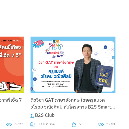
ากพี่เอ็ด 7
ติววิชา GAT ภาษาอังกฤษ โดยครูแบงค์
วโรดม วณิชศิลป์ กับโครงการ B2S Smart
to U
B2S Club
6775
09 มี.ค. 64
5
5761