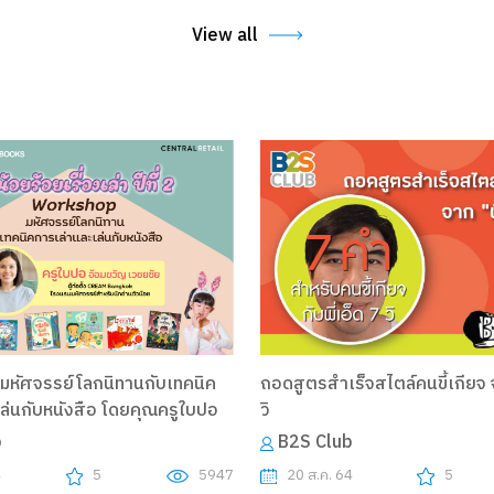
View all
หัศจรรย์โลกนิทานกับเทคนิค
ถอดสูตรสำเร็จสไตล์คนขี้เกียจ จ
ล่นกับหนังสือ โดยคุณครูใบปอ
วิ
b
B2S Club
4
5
5947
20 ส.ค. 64
5