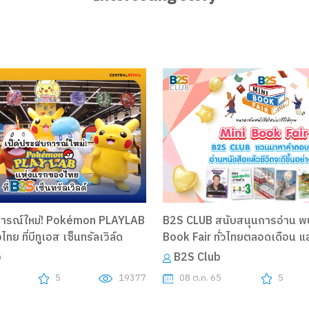
การณ์ใหม่! Pokémon PLAYLAB
B2S CLUB สนับสนุนการอ่าน พบ
ย ที่บีทูเอส เซ็นทรัลเวิล์ด
Book Fair ทั่วไทยตลอดเดือน 
คำตอบว่าอ่านหนังสือแล้วชีวิตจะด
b
B2S Club
อย่างไร
6
5
19377
08 ต.ค. 65
5