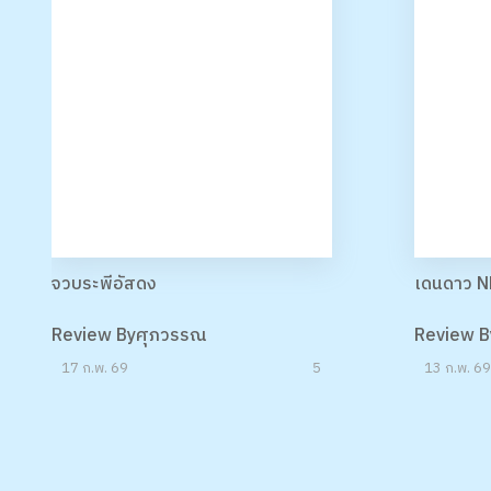
จวบระพีอัสดง
เดนดาว N
Review Byศุภวรรณ
Review 
17 ก.พ. 69
5
13 ก.พ.