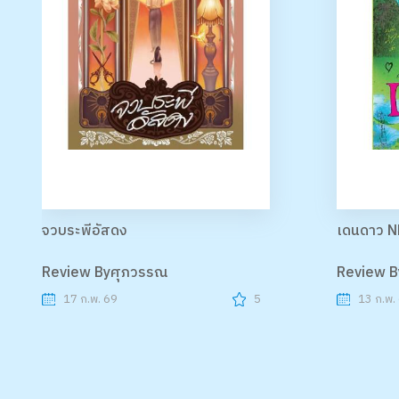
จวบระพีอัสดง
เดนดาว N
Review Byศุภวรรณ
Review 
17 ก.พ. 69
5
13 ก.พ.