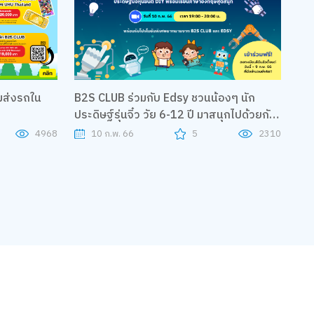
มส่งรถใน
B2S CLUB ร่วมกับ Edsy ชวนน้องๆ นัก
ประดิษฐ์รุ่นจิ๋ว วัย 6-12 ปี มาสนุกไปด้วยกัน
กับกิจกรรม online workshop ‘The Great
4968
10 ก.พ. 66
5
2310
Inventors!’ รู้ไหม ใครประดิษฐ์?