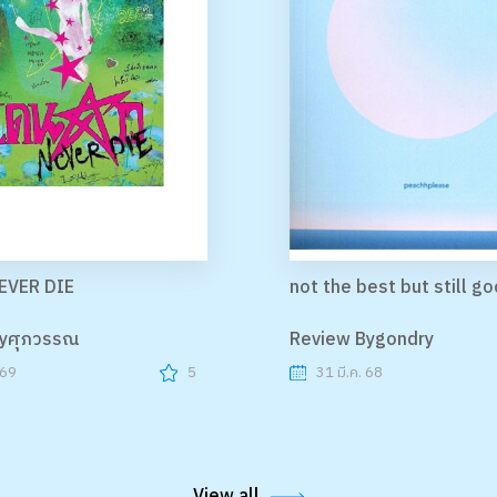
EVER DIE
not the best but still g
Byศุภวรรณ
Review Bygondry
 69
5
31 มี.ค. 68
View all