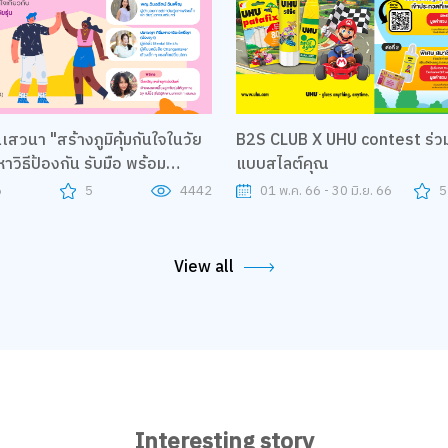
B2S CLUB X UHU contest ร่ว
เสวนา "สร้างภูมิคุ้มกันใจในวัย
แบบสไลต์คุณ
้ หาวิธีป้องกัน รับมือ พร้อม
พร้อมเรียนรู้วิธี “สร้าง
01 พ.ค. 66 - 30 มิ.ย. 66
5
6
5
4442
จ” ให้ตนเอง และคนที่เรารัก
View all
Interesting story